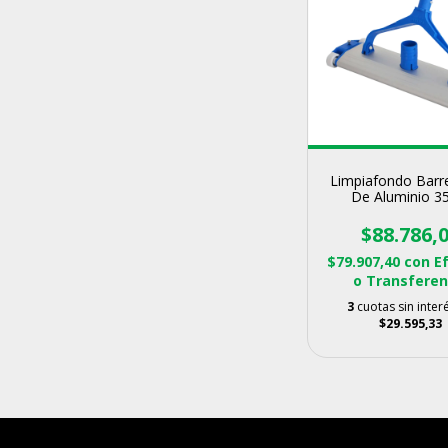
Limpiafondo Barr
De Aluminio 3
Vulcano
$88.786,
$79.907,40
con
E
o Transferen
3
cuotas sin inter
$29.595,33