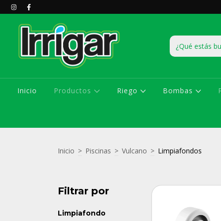
Inicio
Productos
Riego
Bombas
Inicio
>
Piscinas
>
Vulcano
>
Limpiafondos
Filtrar por
Limpiafondo