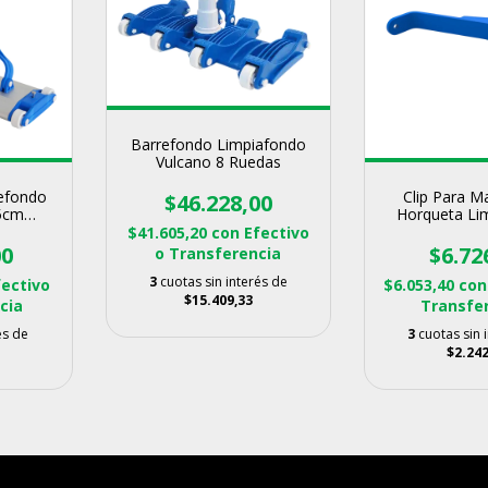
Barrefondo Limpiafondo
Vulcano 8 Ruedas
efondo
Clip Para M
$46.228,00
5cm
Horqueta Li
Repuesto 
$41.605,20
con
Efectivo
00
$6.72
o Transferencia
3
cuotas sin interés de
fectivo
$6.053,40
con
$15.409,33
cia
Transfe
és de
3
cuotas sin 
$2.242