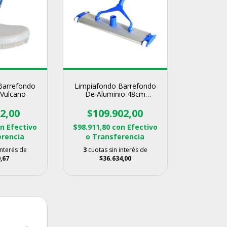
Barrefondo
Limpiafondo Barrefondo
 Vulcano
De Aluminio 48cm
Vulcano
2,00
$109.902,00
on
Efectivo
$98.911,80
con
Efectivo
erencia
o Transferencia
interés de
3
cuotas sin interés de
,67
$36.634,00