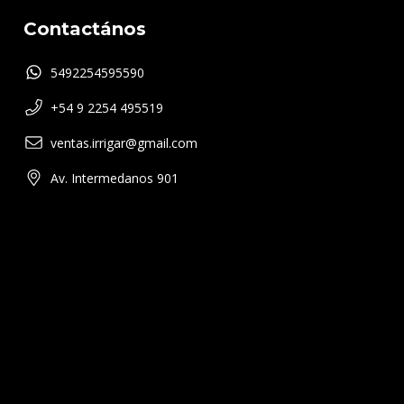
Contactános
5492254595590
+54 9 2254 495519
ventas.irrigar@gmail.com
Av. Intermedanos 901