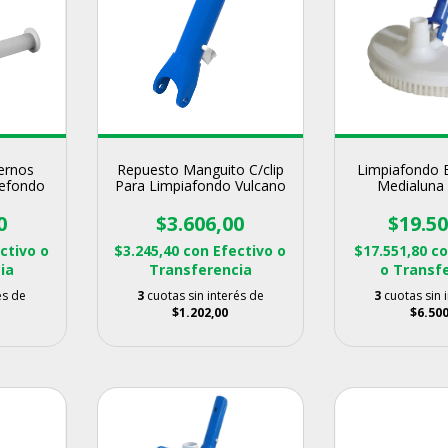
ernos
Repuesto Manguito C/clip
Limpiafondo 
refondo
Para Limpiafondo Vulcano
Medialuna
0
$3.606,00
$19.50
ctivo o
$3.245,40
con
Efectivo o
$17.551,80
c
ia
Transferencia
o Transf
és de
3
cuotas sin interés de
3
cuotas sin 
$1.202,00
$6.500