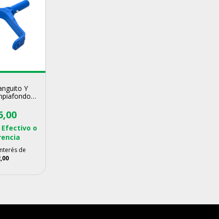
anguito Y
mpiafondo
Vulcano
6,00
Efectivo o
rencia
interés de
,00