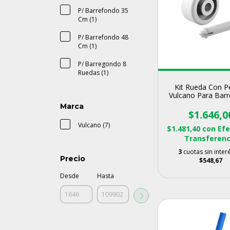
P/ Barrefondo 35
Cm (1)
P/ Barrefondo 48
Cm (1)
P/ Barregondo 8
Ruedas (1)
Kit Rueda Con P
Vulcano Para Bar
Marca
$1.646,0
Vulcano (7)
$1.481,40
con
Efe
Transferenc
3
cuotas sin inter
Precio
$548,67
Desde
Hasta