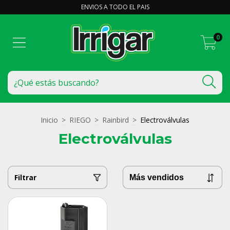
ENVIOS A TODO EL PAIS
0
Inicio
>
RIEGO
>
Rainbird
>
Electroválvulas
Electroválvulas
Filtrar