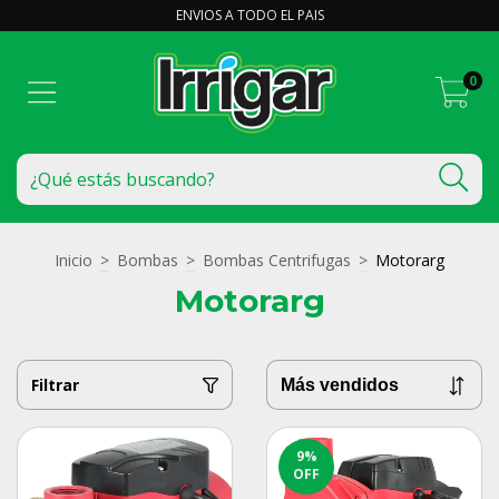
ENVIOS A TODO EL PAIS
0
Inicio
>
Bombas
>
Bombas Centrifugas
>
Motorarg
Motorarg
Filtrar
9
%
OFF