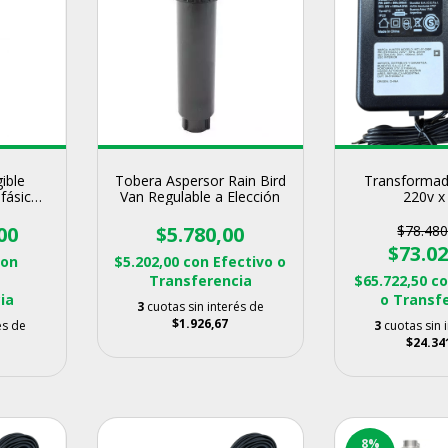
ible
Tobera Aspersor Rain Bird
Transformad
fásica
Van Regulable a Elección
220v x
00
$5.780,00
$78.480
$73.02
con
$5.202,00
con
Efectivo o
Transferencia
$65.722,50
c
ia
o Transf
3
cuotas sin interés de
$1.926,67
és de
3
cuotas sin 
$24.34
8
%