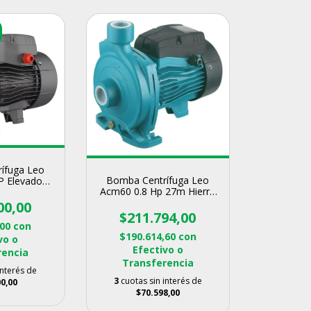
ífuga Leo
Bomba Centrífuga Leo
P Elevadora
Acm60 0.8 Hp 27m Hierro
a Hierro
Fundido 90l/min
o 40M
00,00
$211.794,00
,00
con
$190.614,60
con
vo o
Efectivo o
rencia
Transferencia
interés de
3
cuotas sin interés de
0,00
$70.598,00