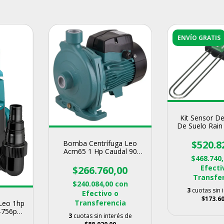
ENVÍO GRATIS
Kit Sensor 
De Suelo Rain 
Rie
$520.8
Bomba Centrífuga Leo
Acm65 1 Hp Caudal 90
$468.740
L/min Altura 36m
Efecti
$266.760,00
Transfe
$240.084,00
con
3
cuotas sin 
Efectivo o
$173.60
Transferencia
Leo 1hp
-756p
3
cuotas sin interés de