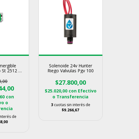
ergible
Solenoide 24v Hunter
p St 2512 C/
Riego Valvulas Pgv 100
ero
0,00
$27.800,00
44,00
$25.020,00
con
Efectivo
,60
con
o Transferencia
vo o
3
cuotas sin interés de
rencia
$9.266,67
interés de
8,00