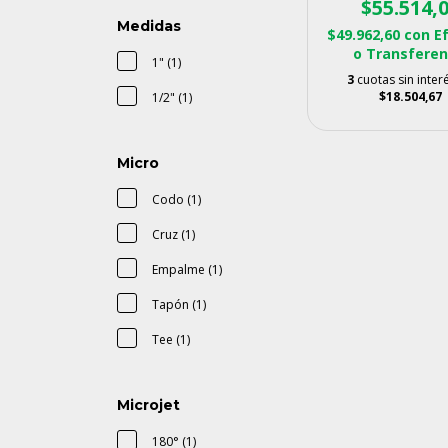
$55.514,
Medidas
$49.962,60
con
E
o Transferen
1" (1)
3
cuotas sin inter
$18.504,67
1/2" (1)
Micro
Codo (1)
Cruz (1)
Empalme (1)
Tapón (1)
Tee (1)
Microjet
180° (1)