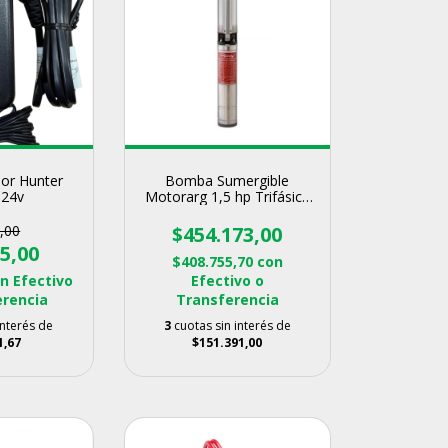
or Hunter
Bomba Sumergible
 24v
Motorarg 1,5 hp Trifásica
407
,00
$454.173,00
5,00
$408.755,70
con
on
Efectivo
Efectivo o
erencia
Transferencia
interés de
3
cuotas sin interés de
1,67
$151.391,00