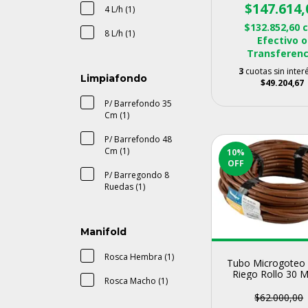
$147.614,
4 L/h (1)
$132.852,60
8 L/h (1)
Efectivo o
Transferenc
3
cuotas sin inter
Limpiafondo
$49.204,67
P/ Barrefondo 35
Cm (1)
P/ Barrefondo 48
Cm (1)
10
%
OFF
P/ Barregondo 8
Ruedas (1)
Manifold
Rosca Hembra (1)
Tubo Microgoteo 
Riego Rollo 30 
Rosca Macho (1)
Macetas Huer
$62.000,00