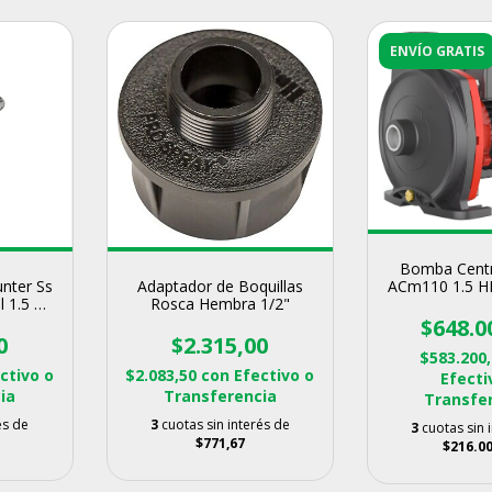
ENVÍO GRATIS
Bomba Centr
unter Ss
Adaptador de Boquillas
ACm110 1.5 H
l 1.5 X
Rosca Hembra 1/2"
Agua Limpi
Fundid
$648.0
0
$2.315,00
$583.200
ctivo o
$2.083,50
con
Efectivo o
Efecti
ia
Transferencia
Transfe
és de
3
cuotas sin interés de
3
cuotas sin 
$771,67
$216.00