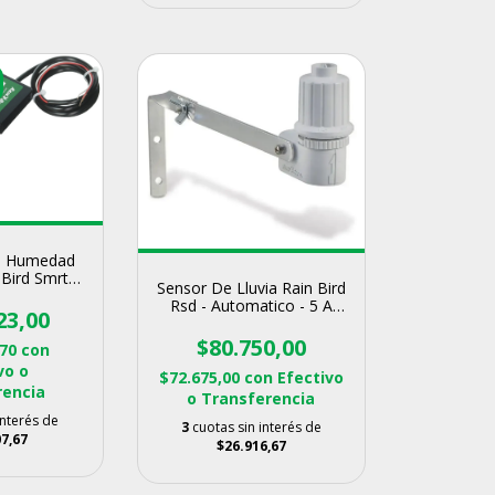
De Humedad
Bird Smrt-y
Sensor De Lluvia Rain Bird
go
Rsd - Automatico - 5 A
23,00
20mm
$80.750,00
,70
con
vo o
$72.675,00
con
Efectivo
rencia
o Transferencia
interés de
3
cuotas sin interés de
7,67
$26.916,67