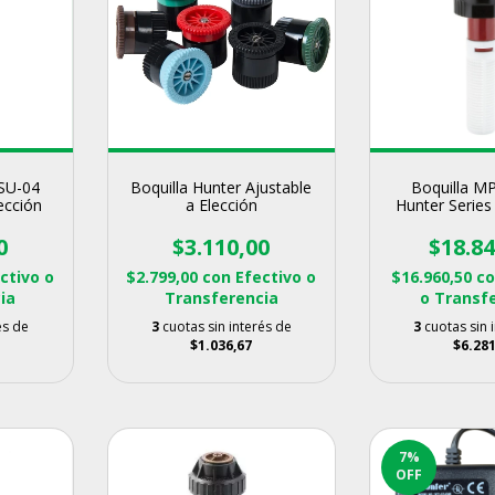
SU-04
Boquilla Hunter Ajustable
Boquilla M
ección
a Elección
Hunter Series
4,5
0
$3.110,00
$18.84
ctivo o
$2.799,00
con
Efectivo o
$16.960,50
c
ia
Transferencia
o Transf
és de
3
cuotas sin interés de
3
cuotas sin 
$1.036,67
$6.281
7
%
OFF