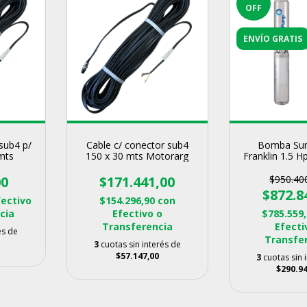
OFF
ENVÍO GRATIS
sub4 p/
Cable c/ conector sub4
Bomba Sum
mts
150 x 30 mts Motorarg
Franklin 1.5 H
Tabl
00
$171.441,00
$950.40
$872.8
fectivo
$154.296,90
con
cia
Efectivo o
$785.559
Transferencia
Efecti
és de
Transfe
3
cuotas sin interés de
$57.147,00
3
cuotas sin 
$290.94