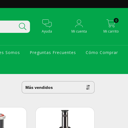
0
Ayuda
Mi cuenta
Mi carrito
es Somos
Preguntas Frecuentes
Cómo Comprar