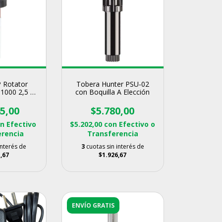
P Rotator
Tobera Hunter PSU-02
 1000 2,5 A
con Boquilla A Elección
m
5,00
$5.780,00
on
Efectivo
$5.202,00
con
Efectivo o
erencia
Transferencia
interés de
3
cuotas sin interés de
,67
$1.926,67
ENVÍO GRATIS