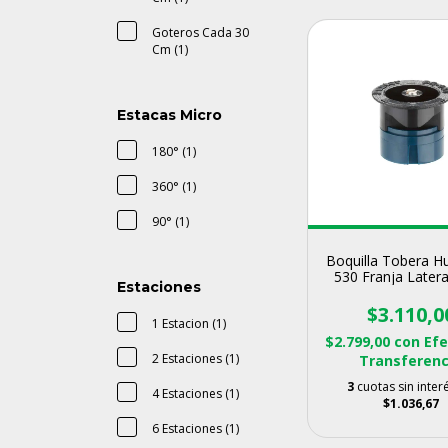
Goteros Cada 30
Cm (1)
Estacas Micro
180° (1)
360° (1)
90° (1)
Boquilla Tobera H
530 Franja Latera
Estaciones
9.1mts
$3.110,0
1 Estacion (1)
$2.799,00
con
Efe
2 Estaciones (1)
Transferenc
3
cuotas sin inter
4 Estaciones (1)
$1.036,67
6 Estaciones (1)