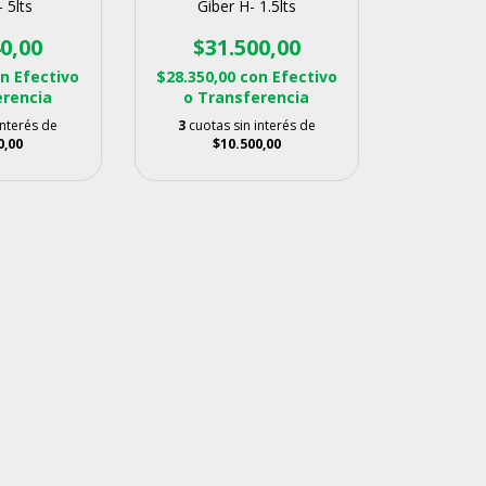
 5lts
Giber H- 1.5lts
0,00
$31.500,00
on
Efectivo
$28.350,00
con
Efectivo
erencia
o Transferencia
interés de
3
cuotas sin interés de
0,00
$10.500,00