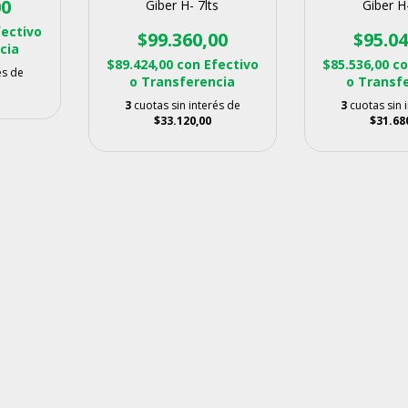
00
Giber H- 7lts
Giber H-
fectivo
$99.360,00
$95.04
cia
$89.424,00
con
Efectivo
$85.536,00
c
és de
o Transferencia
o Transf
3
cuotas sin interés de
3
cuotas sin 
$33.120,00
$31.68