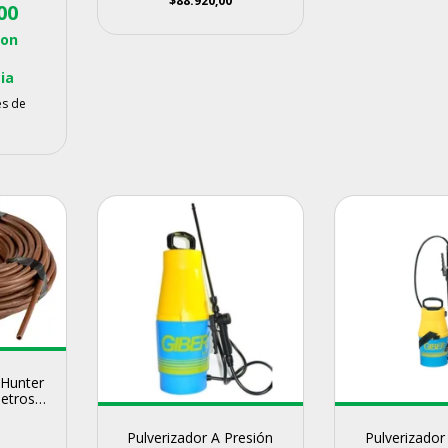
$88.920,00
00
con
ia
és de
Hunter
Metros
tas
Pulverizador A Presión
Pulverizador