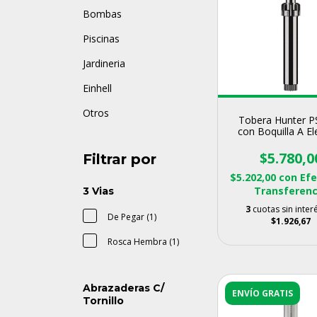
Bombas
Piscinas
Jardineria
Einhell
Otros
Tobera Hunter P
con Boquilla A El
$5.780,0
Filtrar por
$5.202,00
con
Efe
Transferenc
3 Vias
3
cuotas sin inter
De Pegar (1)
$1.926,67
Rosca Hembra (1)
Abrazaderas C/
ENVÍO GRATIS
Tornillo