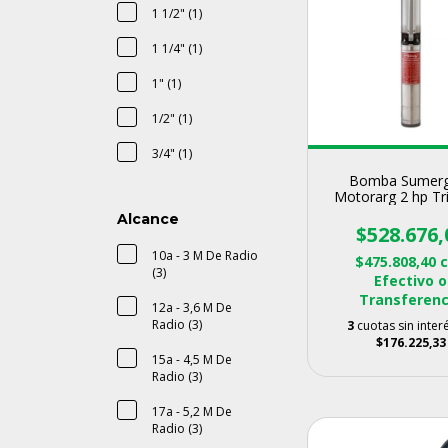
1 1/2" (1)
1 1/4" (1)
1" (1)
1/2" (1)
3/4" (1)
Bomba Sumerg
Motorarg 2 hp Tri
407
Alcance
$528.676,
10a - 3 M De Radio
$475.808,40
(3)
Efectivo o
Transferenc
12a - 3,6 M De
Radio (3)
3
cuotas sin inter
$176.225,33
15a - 4,5 M De
Radio (3)
17a - 5,2 M De
Radio (3)