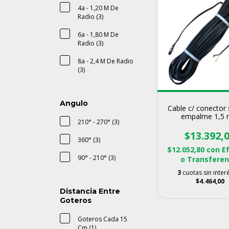
4a - 1,20 M De
Radio (3)
6a - 1,80 M De
Radio (3)
8a - 2,4 M De Radio
(3)
Angulo
Cable c/ conector 
empalme 1,5 
210° - 270° (3)
$13.392,
360° (3)
$12.052,80
con
E
90° - 210° (3)
o Transferen
3
cuotas sin inter
$4.464,00
Distancia Entre
Goteros
Goteros Cada 15
Cm (1)