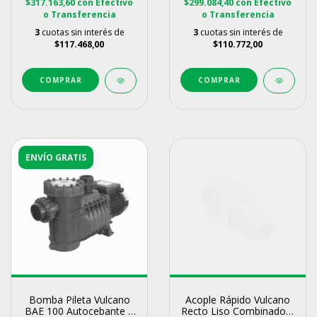
$317.163,60
con
Efectivo
$299.084,40
con
Efectivo
o Transferencia
o Transferencia
3
cuotas sin interés de
3
cuotas sin interés de
$117.468,00
$110.772,00
ENVÍO GRATIS
Bomba Pileta Vulcano
Acople Rápido Vulcano
BAE 100 Autocebante 1
Recto Liso Combinado 1