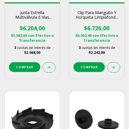
Junta Estrella
Clip Para Manguito Y
Multiválvula 6 Vías
Horqueta Limpiafondo
Vulcano Agregar a
Repuesto Vulcano
favoritos
$6.204,00
$6.726,00
$5.583,60
con
Efectivo o
$6.053,40
con
Efectivo o
Transferencia
Transferencia
3
cuotas sin interés de
3
cuotas sin interés de
$2.068,00
$2.242,00