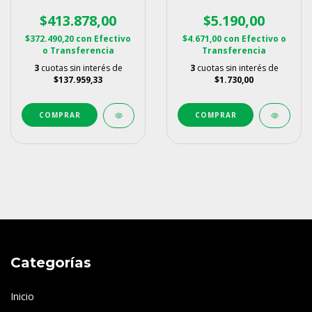
Hp
1/2 Y 1 1/4
$413.878,00
$5.190,00
$372.490,20
con
Efectivo
$4.671,00
con
Efectivo o
o Transferencia
Transferencia
3
cuotas sin interés de
3
cuotas sin interés de
$137.959,33
$1.730,00
Categorías
Inicio