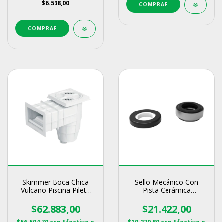
$6.538,00
Skimmer Boca Chica
Sello Mecánico Con
Vulcano Piscina Pileta
Pista Cerámica
Empotrar
Repuesto Bombas
Vulcano
$62.883,00
$21.422,00
$56.594,70
con
Efectivo o
$19.279,80
con
Efectivo o