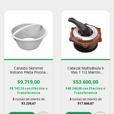
Canasto Skimmer
Cabezal Multiválvula 6
Vulcano Pileta Piscinas
Vías 1 1/2 Marrón
Repuesto Con Manija
Repuesto Vulcano
$9.719,00
$53.600,00
$8.747,10
con
Efectivo o
$48.240,00
con
Efectivo o
Transferencia
Transferencia
3
cuotas sin interés de
3
cuotas sin interés de
$3.239,67
$17.866,67